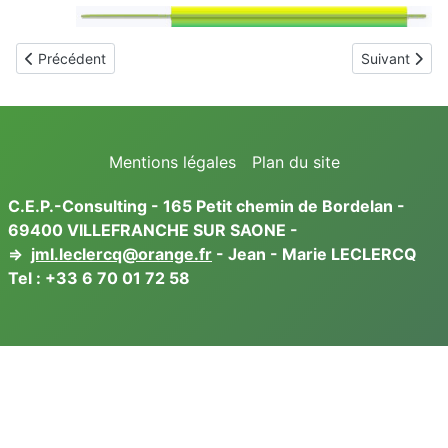
Article précédent : Tests permettant de caractériser les agrafes
Article suiva
Précédent
Suivant
Mentions légales
Plan du site
C.E.P.-Consulting - 165 Petit chemin de Bordelan -
69400 VILLEFRANCHE SUR SAONE -
⇒
jml.leclercq@orange.fr
- Jean - Marie LECLERCQ
Tel :
+33 6 70 01 72 58