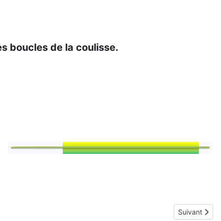
es boucles de la coulisse.
Article suiva
Suivant