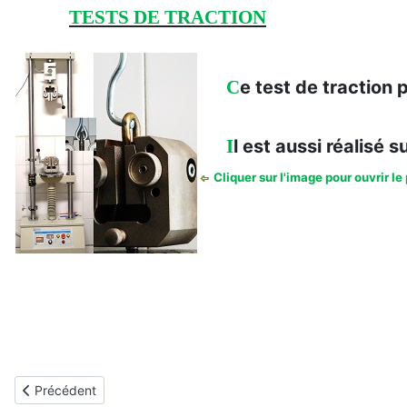
TESTS DE TRACTION
C
e test de traction 
I
l est aussi réalisé 
Cliquer sur l'image pour ouvrir le 
Article précédent : Tests permettant de caractériser les liens
Précédent